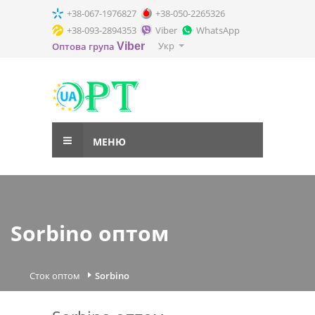
+38-067-1976827
+38-050-2265326
+38-093-2894353
Viber
WhatsApp
Укр
Оптова група
Viber
МЕНЮ
Sorbino оптом
Сток оптом
Sorbino