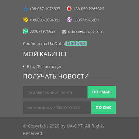
+38-067-1976827
+38-050-2265326
+38-093-2894353
380671976827
380671976827
office@ua-opt.com
Сообщество Ua-Opt в
Вайбер
МОЙ КАБИНЕТ
Вход/Регистрация
ПОЛУЧАТЬ НОВОСТИ
ПО EMAIL
ПО СМС
© Copyright 2026 by UA-OPT. All Rights
Reserved.