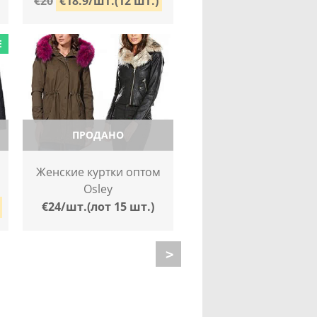
€20
€18.9/шт.(12 шт.)
E
ПРОДАНО
Женские куртки оптом
Osley
€24/шт.(лот 15 шт.)