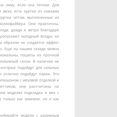
а зиму, если она теплая. Для
 меха, есть куртки из кожзама
 куртки оптом, выполненные из
 холлофайбера. Они практичны,
лода, дождя и ветра благодаря
ропускают холодный воздух, но
м образом не создается эффект
хо. Еще на нашем складе можно
циональны, пошиты из прочной
рнолыжный сезон. В наличии не
 которые подойдут для сильных
и отлично подойдут парки. Это
капюшоном с меховой отделкой и
етчиков, они рассчитаны на
ких моделях подкладка и мех с
е только как зимнюю, но и как
 Выбирайте модели с разумным