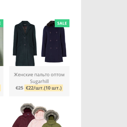
E
SALE
Женские пальто оптом
Sugarhill
€25
€22/шт.(10 шт.)