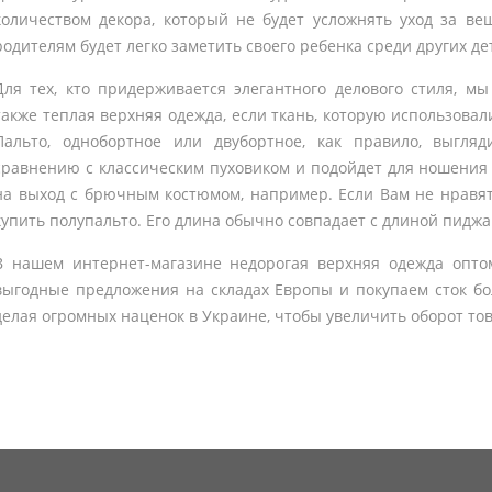
количеством декора, который не будет усложнять уход за ве
родителям будет легко заметить своего ребенка среди других де
Для тех, кто придерживается элегантного делового стиля, мы
также теплая верхняя одежда, если ткань, которую использовал
Пальто, однобортное или двубортное, как правило, выгля
сравнению с классическим пуховиком и подойдет для ношения 
на выход с брючным костюмом, например. Если Вам не нравя
купить полупальто. Его длина обычно совпадает с длиной пиджа
В нашем интернет-магазине недорогая верхняя одежда опт
выгодные предложения на складах Европы и покупаем сток б
делая огромных наценок в Украине, чтобы увеличить оборот то