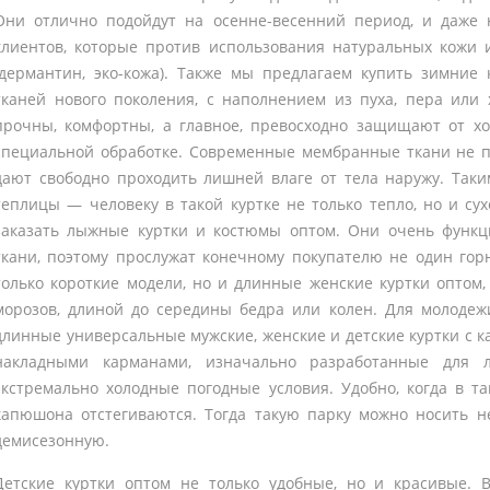
Они отлично подойдут на осенне-весенний период, и даже н
клиентов, которые против использования натуральных кожи и
(дермантин, эко-кожа). Также мы предлагаем купить зимние
тканей нового поколения, с наполнением из пуха, пера или
прочны, комфортны, а главное, превосходно защищают от хо
специальной обработке. Современные мембранные ткани не п
дают свободно проходить лишней влаге от тела наружу. Таки
теплицы — человеку в такой куртке не только тепло, но и су
заказать лыжные куртки и костюмы оптом. Они очень функ
ткани, поэтому прослужат конечному покупателю не один го
только короткие модели, но и длинные женские куртки оптом,
морозов, длиной до середины бедра или колен. Для молодеж
длинные универсальные мужские, женские и детские куртки с 
накладными карманами, изначально разработанные для л
экстремально холодные погодные условия. Удобно, когда в та
капюшона отстегиваются. Тогда такую парку можно носить н
демисезонную.
Детские куртки оптом не только удобные, но и красивые.