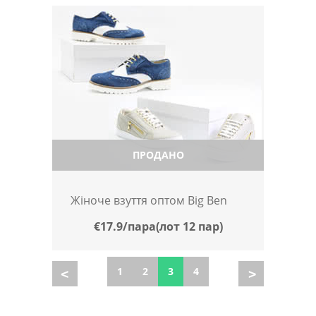
ПРОДАНО
Жіноче взуття оптом Big Ben
€17.9/пара(лот 12 пар)
1
2
3
4