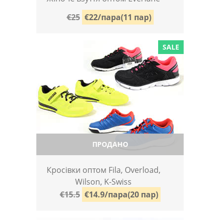
€25
€22/пара(11 пар)
SALE
ПРОДАНО
Кросівки оптом Fila, Overload,
Wilson, K-Swiss
€15.5
€14.9/пара(20 пар)