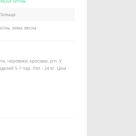
House оптом
Польща
осінь, зима, весна
и, черевики, кросівки, уггі. У
делей 5-7 пар. Лот - 24 кг. Ціна