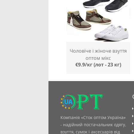
Чоловіче і жіноче взуття
оптом мікс
€9.9/кг (лот - 23 кг)
Компанія «Сток оптом Україна»
- надійний постачальник одягу,
взуття, сумок і аксесуарів від