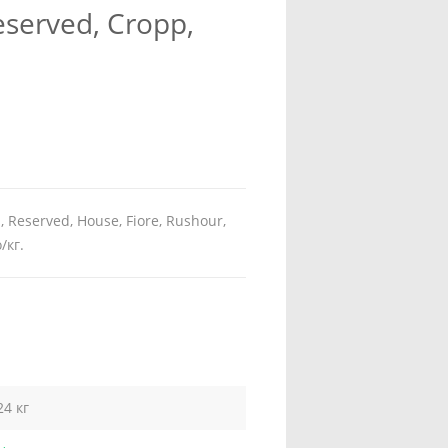
served, Cropp,
 Reserved, House, Fiore, Rushour,
/кг.
24 кг