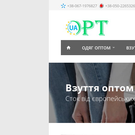
+38-067-1976827
+38-050-2265326
ОДЯГ ОПТОМ
ВЗУ
Взуття оптом
Сток від європейськи