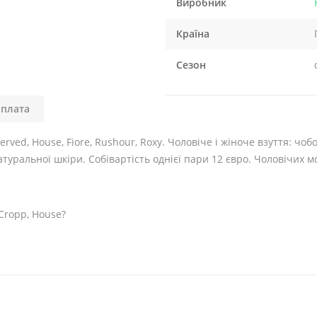
Виробник
Країна
Сезон
оплата
rved, House, Fiore, Rushour, Roxy. Чоловіче і жіноче взуття: чобот
туральної шкіри. Собівартість однієї пари 12 євро. Чоловічих мо
Cropp, House?