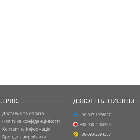
СЕРВІС
ДЗВОНІТЬ, ПИШІТЬ!
Доставка та оплата
+38-067-1976827
Політика конфіденційності
+38-050-2265326
Контактна інформація
+38-093-2894353
Бренди - виробники