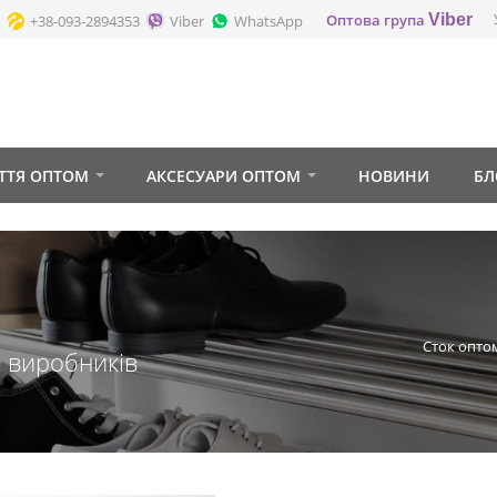
Оптова група
Viber
+38-093-2894353
Viber
WhatsApp
ТТЯ ОПТОМ
АКСЕСУАРИ ОПТОМ
НОВИНИ
БЛ
Сток опто
х виробників