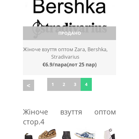
ПРОДАНО
Жіноче взуття оптом Zara, Bershka,
Stradivarius
€6.9/пара(лот 25 пар)
1
2
3
4
Жіноче взуття оптом
стор.4