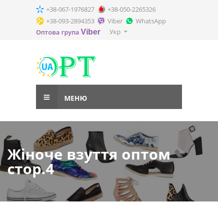
+38-067-1976827
+38-050-2265326
+38-093-2894353
Viber
WhatsApp
Укр
Оптова група
Viber
МЕНЮ
Жіноче взуття оптом
стор.4
Сток оптом
жіноче взуття
стор.4