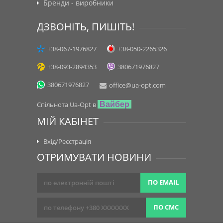
Бренди - виробники
ДЗВОНІТЬ, ПИШІТЬ!
+38-067-1976827
+38-050-2265326
+38-093-2894353
380671976827
380671976827
office@ua-opt.com
Спільнота Ua-Opt в
Вайбер
МІЙ КАБІНЕТ
Вхід/Реєстрація
ОТРИМУВАТИ НОВИНИ
ПО EMAIL
ПО СМС