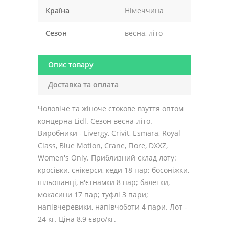
Країна
Німеччина
Сезон
весна, літо
Опис товару
Доставка та оплата
Чоловіче та жіноче стокове взуття оптом
концерна Lidl. Сезон весна-літо.
Виробники - Livergy, Crivit, Esmara, Royal
Class, Blue Motion, Crane, Fiore, DXXZ,
Women's Only. Приблизний склад лоту:
кросівки, снікерси, кеди 18 пар; босоніжки,
шльопанці, в'єтнамки 8 пар; балетки,
мокасини 17 пар; туфлі 3 пари;
напівчеревики, напівчоботи 4 пари. Лот -
24 кг. Ціна 8,9 євро/кг.