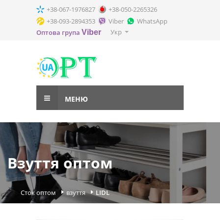
+38-067-1976827
+38-050-2265326
+38-093-2894353
Viber
WhatsApp
Укр
Оптова група
Viber
МЕНЮ
Взуття оптом
Сток оптом
взуття
LIDL