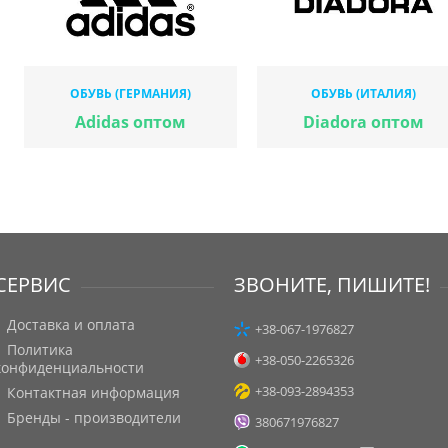
ОБУВЬ (ГЕРМАНИЯ)
ОБУВЬ (ИТАЛИЯ)
Adidas оптом
Diadora оптом
СЕРВИС
ЗВОНИТЕ, ПИШИТЕ!
Доставка и оплата
+38-067-1976827
Политика
+38-050-2265326
конфиденциальности
+38-093-2894353
Контактная информация
Бренды - производители
380671976827