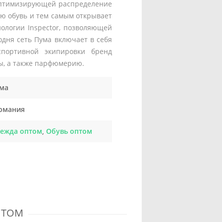
, оптимизирующей распределение
ую обувь и тем самым открывает
нологии Inspector, позволяющей
одня сеть Пума включает в себя
портивной экипировки бренд
ы, а также парфюмерию.
ма
рмания
ежда оптом
,
Обувь оптом
ПТОМ