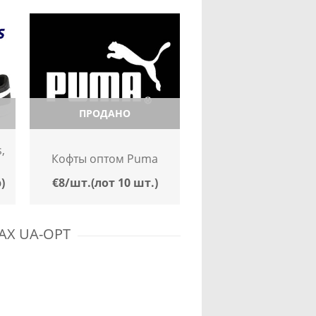
ПРОДАНО
,
Кофты оптом Puma
)
€8/шт.(лот 10 шт.)
Х UA-OPT