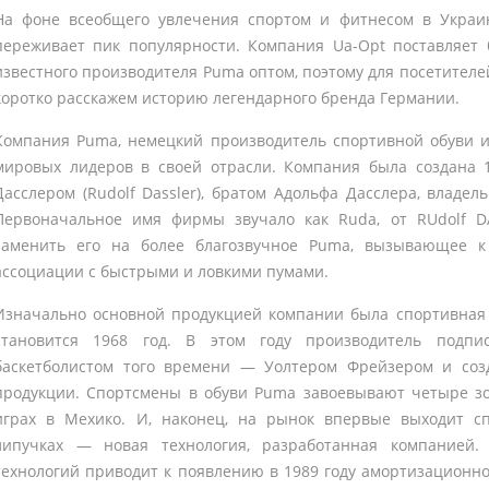
На фоне всеобщего увлечения спортом и фитнесом в Украи
переживает пик популярности. Компания Ua-Opt поставляет 
известного производителя Puma оптом, поэтому для посетителей
коротко расскажем историю легендарного бренда Германии.
Компания Puma, немецкий производитель спортивной обуви и
мировых лидеров в своей отрасли. Компания была создана 1
Дасслером (Rudolf Dassler), братом Адольфа Дасслера, владель
Первоначальное имя фирмы звучало как Rudа, от RUdolf D
заменить его на более благозвучное Puma, вызывающее к
ассоциации с быстрыми и ловкими пумами.
Изначально основной продукцией компании была спортивная 
становится 1968 год. В этом году производитель подпи
баскетболистом того времени — Уолтером Фрейзером и соз
продукции. Спортсмены в обуви Puma завоевывают четыре з
играх в Мехико. И, наконец, на рынок впервые выходит сп
липучках — новая технология, разработанная компанией.
технологий приводит к появлению в 1989 году амортизационно