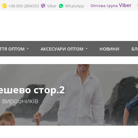
Оптова група
Viber
+38-093-2894353
Viber
WhatsApp
ТТЯ ОПТОМ
АКСЕСУАРИ ОПТОМ
НОВИНИ
БЛ
ешево стор.2
х виробників