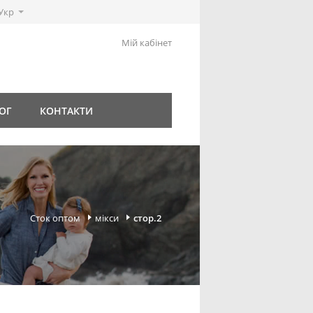
Укр
Мій кабінет
ОГ
КОНТАКТИ
Сток оптом
мікси
стор.2