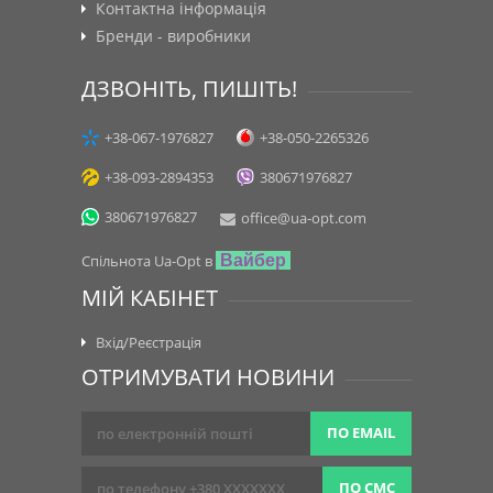
Контактна інформація
Бренди - виробники
ДЗВОНІТЬ, ПИШІТЬ!
+38-067-1976827
+38-050-2265326
+38-093-2894353
380671976827
380671976827
office@ua-opt.com
Спільнота Ua-Opt в
Вайбер
МІЙ КАБІНЕТ
Вхід/Реєстрація
ОТРИМУВАТИ НОВИНИ
ПО EMAIL
ПО СМС