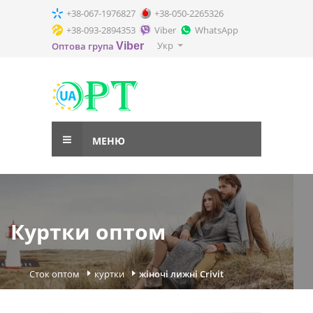
+38-067-1976827
+38-050-2265326
+38-093-2894353
Viber
WhatsApp
Укр
Оптова група
Viber
МЕНЮ
Куртки оптом
Сток оптом
куртки
жіночі лижні Crivit