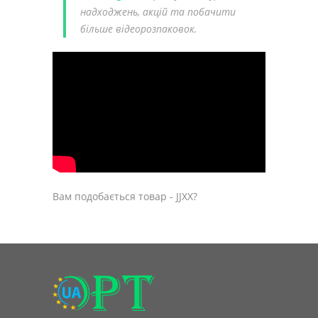
надходжень, акцій та побачити
більше відеорозпаковок.
Вам подобається товар - JJXX?