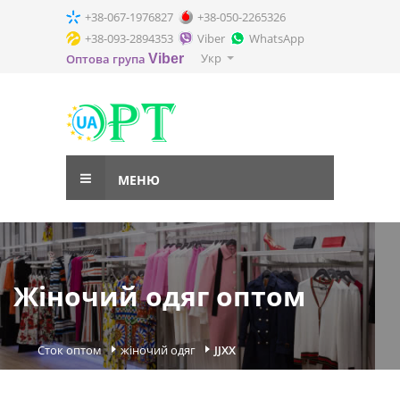
+38-067-1976827
+38-050-2265326
+38-093-2894353
Viber
WhatsApp
Укр
Оптова група
Viber
МЕНЮ
Жіночий одяг оптом
Сток оптом
жіночий одяг
JJXX