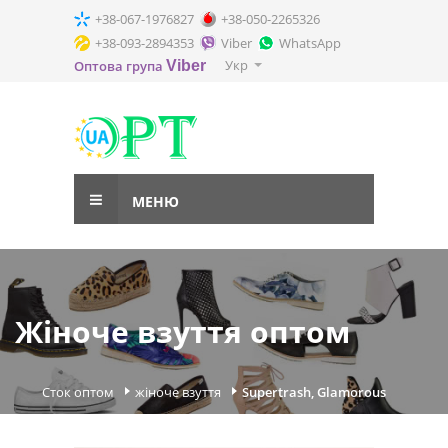
+38-067-1976827
+38-050-2265326
+38-093-2894353
Viber
WhatsApp
Укр
Оптова група
Viber
МЕНЮ
Жіноче взуття оптом
Сток оптом
жіноче взуття
Supertrash, Glamorous