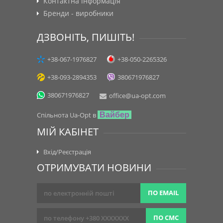
Контактна інформація
Бренди - виробники
ДЗВОНІТЬ, ПИШІТЬ!
+38-067-1976827
+38-050-2265326
+38-093-2894353
380671976827
380671976827
office@ua-opt.com
Спільнота Ua-Opt в
Вайбер
МІЙ КАБІНЕТ
Вхід/Реєстрація
ОТРИМУВАТИ НОВИНИ
ПО EMAIL
ПО СМС