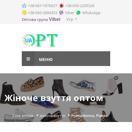
+38-067-1976827
+38-050-2265326
+38-093-2894353
Viber
WhatsApp
Укр
Оптова група
Viber
МЕНЮ
Жіноче взуття оптом
Сток оптом
жіноче взуття
Primadonna, Pieces