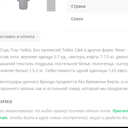
Страна
Сезон
оставка и оплата
Тцм, Тсм, Чибо). Без примесей Takko, C&A и других фирм. Микс -
ав лота: верхняя одежда 5-7 ед., свитера, кофты 7-7,5 кг, джинс
омашний текстиль (подушка, постельное белье, полотенца, скатер
 нижнее белье) 1,5-2 кг. Себестоимость одной единицы 1,65 евро. 
аксессуары данного бренда продаются без бумажных бирок, а н
тороннего запаха, как и остальной товар, который мы предлагае
зима
го наименования. На видео пример состава одного лота.
Присое
gram
, чтобы быть в курсе новых поступлений, акций и увидеть б