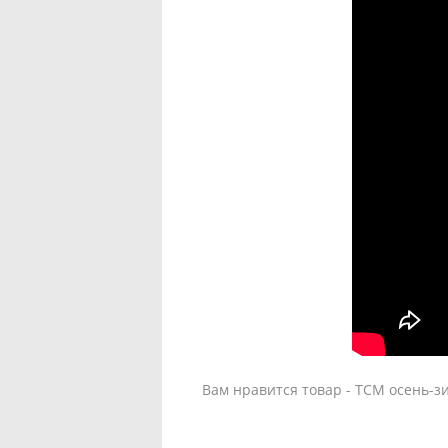
Вам нравится товар - TCM осень-з