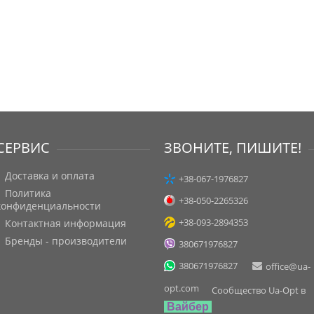
СЕРВИС
ЗВОНИТЕ, ПИШИТЕ!
Доставка и оплата
+38-067-1976827
Политика
+38-050-2265326
конфиденциальности
+38-093-2894353
Контактная информация
Бренды - производители
380671976827
380671976827
office@ua-
opt.com
Сообщество Ua-Opt в
Вайбер