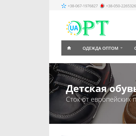
+38-067-1976827
+38-050-2265326
ОДЕЖДА ОПТОМ
Детская обув
Сток от европейских 