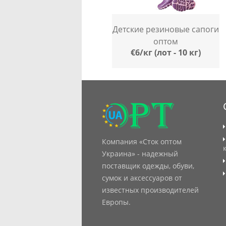
Детские резиновые сапоги
оптом
€6/кг (лот - 10 кг)
Компания «Сток оптом
Украина» - надежный
поставщик одежды, обуви,
сумок и аксессуаров от
известных производителей
Европы.