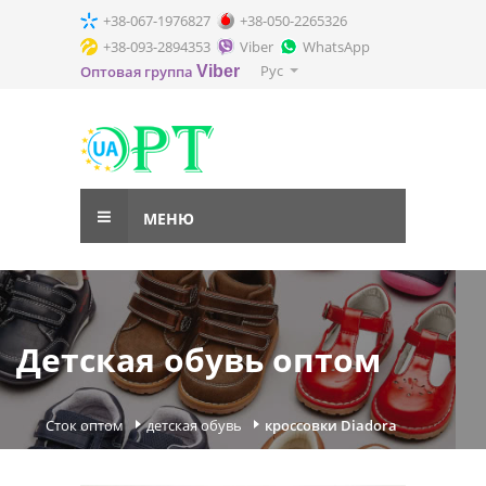
+38-067-1976827
+38-050-2265326
+38-093-2894353
Viber
WhatsApp
Рус
Оптовая группа
Viber
МЕНЮ
Детская обувь оптом
Сток оптом
детская обувь
кроссовки Diadora