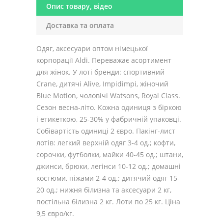
Опис товару, відео
Доставка та оплата
Одяг, аксесуари оптом німецької
корпорації Aldi. Переважає асортимент
для жінок. У лоті бренди: спортивний
Crane, дитячі Alive, Impidimpi, жіночий
Blue Motion, чоловічі Watsons, Royal Class.
Сезон весна-літо. Кожна одиниця з біркою
і етикеткою, 25-30% у фабричній упаковці.
Собівартість одиниці 2 євро. Пакінг-лист
лотів: легкий верхній одяг 3-4 од.; кофти,
сорочки, футболки, майки 40-45 од.; штани,
джинси, брюки, легінси 10-12 од.; домашні
костюми, піжами 2-4 од.; дитячий одяг 15-
20 од.; нижня білизна та аксесуари 2 кг,
постільна білизна 2 кг. Лоти по 25 кг. Ціна
9,5 євро/кг.