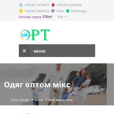
+38-067-1976827
+38-050-2265326
+38-093-2894353
Viber
WhatsApp
Укр
Оптова група
Viber
МЕНЮ
Одяг оптом мікс
Сток оптом
мікси
Aldi весна-літо