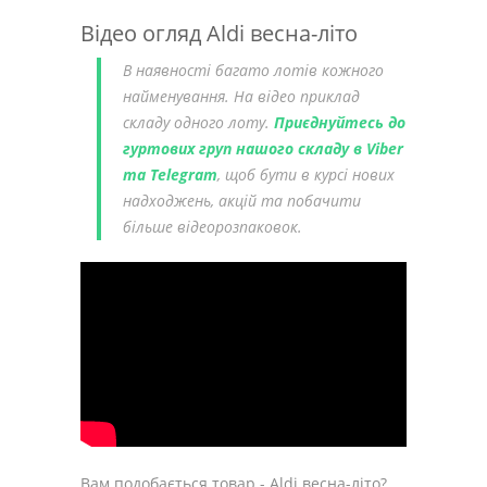
Відео огляд Aldi весна-літо
В наявності багато лотів кожного
найменування. На відео приклад
складу одного лоту.
Приєднуйтесь до
гуртових груп нашого складу в Viber
та Telegram
, щоб бути в курсі нових
надходжень, акцій та побачити
більше відеорозпаковок.
Вам подобається товар - Aldi весна-літо?