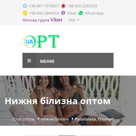
+38-067-1976827
+38-050-2265326
+38-093-2894353
Viber
WhatsApp
Укр
Оптова група
Viber
МЕНЮ
Нижня білизна оптом
Сток оптом
нижня білизна
Passionata, Triumph