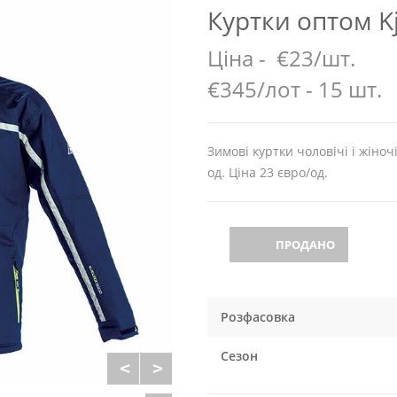
Куртки оптом Kj
Ціна -
€23/шт.
€345/лот - 15 шт.
Зимові куртки чоловічі і жіночі
од. Ціна 23 євро/од.
ПРОДАНО
Розфасовка
Сезон