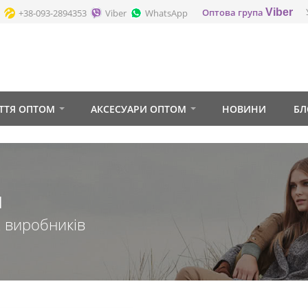
Оптова група
Viber
+38-093-2894353
Viber
WhatsApp
ТТЯ ОПТОМ
АКСЕСУАРИ ОПТОМ
НОВИНИ
БЛ
м
х виробників