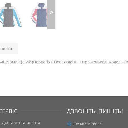
оплата
і фірми Kjelvik (Норвегія). Повсякденні і гірськолижні моделі. Ло
СЕРВІС
ДЗВОНІТЬ, ПИШІТЬ!
Доставка та оплата
+38-067-1976827