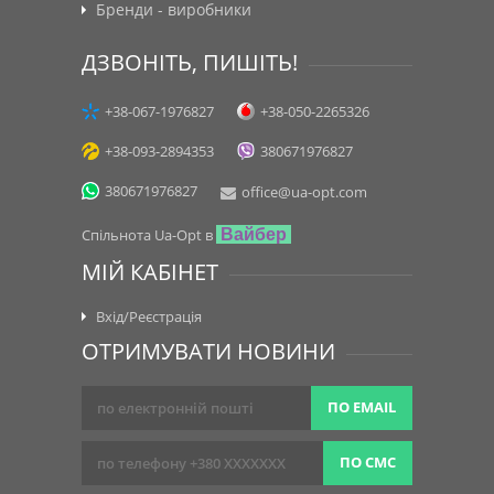
Бренди - виробники
ДЗВОНІТЬ, ПИШІТЬ!
+38-067-1976827
+38-050-2265326
+38-093-2894353
380671976827
380671976827
office@ua-opt.com
Спільнота Ua-Opt в
Вайбер
МІЙ КАБІНЕТ
Вхід/Реєстрація
ОТРИМУВАТИ НОВИНИ
ПО EMAIL
ПО СМС