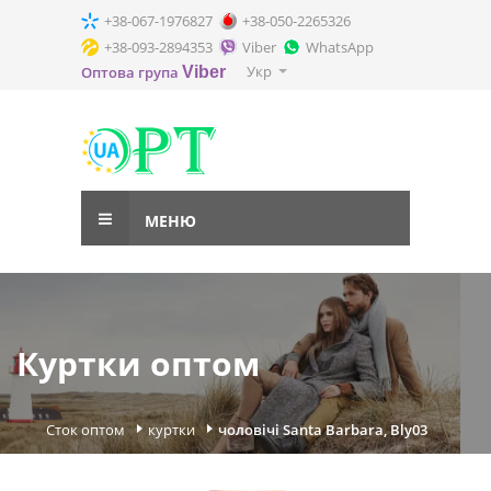
+38-067-1976827
+38-050-2265326
+38-093-2894353
Viber
WhatsApp
Укр
Оптова група
Viber
МЕНЮ
Куртки оптом
Сток оптом
куртки
чоловічі Santa Barbara, Bly03