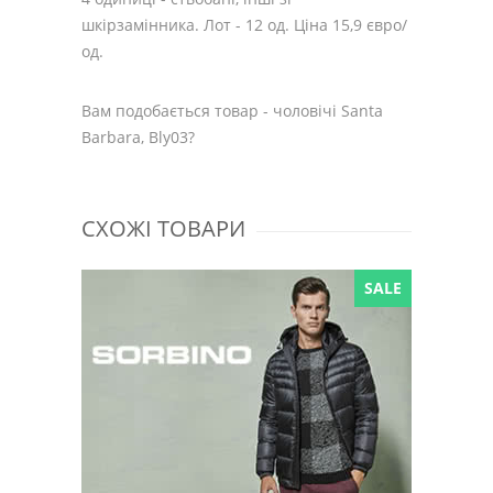
шкірзамінника. Лот - 12 од. Ціна 15,9 євро/
од.
Вам подобається товар - чоловічі Santa
Barbara, Bly03?
СХОЖІ ТОВАРИ
SALE