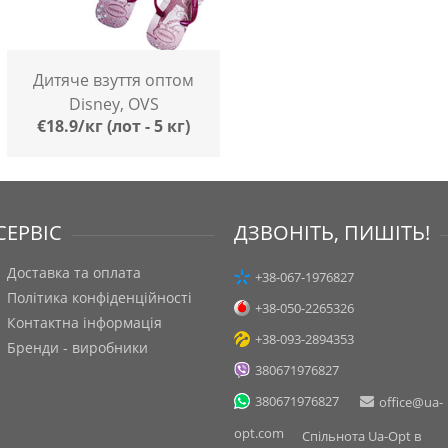
Дитяче взуття оптом
Disney, OVS
€18.9/кг (лот - 5 кг)
СЕРВІС
ДЗВОНІТЬ, ПИШІТЬ!
Доставка та оплата
+38-067-1976827
Політика конфіденційності
+38-050-2265326
Контактна інформація
+38-093-2894353
Бренди - виробники
380671976827
380671976827
office@ua-
opt.com
Спільнота Ua-Opt в