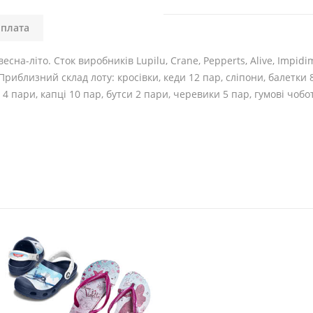
оплата
сна-літо. Сток виробників Lupilu, Crane, Pepperts, Alive, Impidimpi
 Приблизний склад лоту: кросівки, кеди 12 пар, сліпони, балетки 8
4 пари, капці 10 пар, бутси 2 пари, черевики 5 пар, гумові чобот