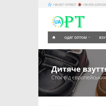
+38-067-1976827
+38-050-2265326
ОДЯГ ОПТОМ
ВЗУ
Дитяче взутт
Сток від європейськи