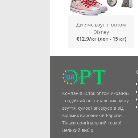
Дитяче взуття оптом
Disney
€12.9/кг (лот - 15 кг)
Компанія «Сток оптом Україна»
- надійний постачальник одягу,
взуття, сумок і аксесуарів від
відомих виробників Європи.
Тільки оригінальний товар!
Великий вибір!