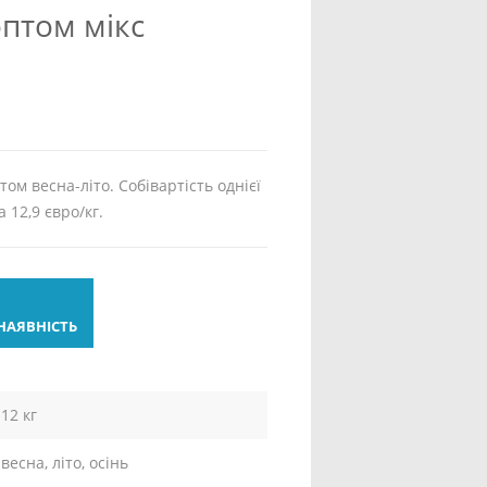
оптом мікс
том весна-літо. Собівартість однієї
а 12,9 євро/кг.
НАЯВНІСТЬ
12 кг
весна, літо, осінь