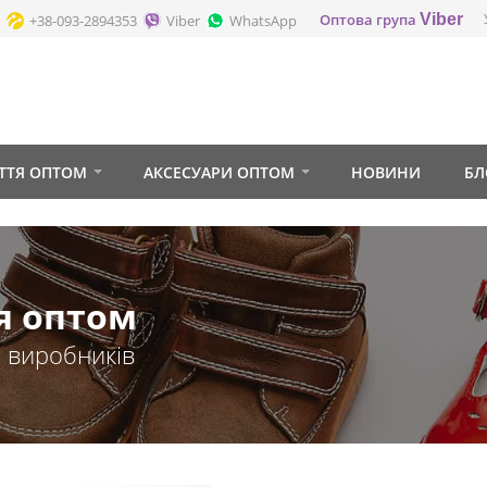
Оптова група
Viber
+38-093-2894353
Viber
WhatsApp
ТТЯ ОПТОМ
АКСЕСУАРИ ОПТОМ
НОВИНИ
БЛ
я оптом
х виробників