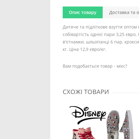
Опис товару
Доставка та 
Дитяче та підліткове взуття оптом ве
собівартість однієї пари 3,25 євро.
в'єтнамки, шльопанці 6 пар, крокси 
кг. Ціна 12,9 євро/кг.
Вам подобається товар - мікс?
СХОЖІ ТОВАРИ