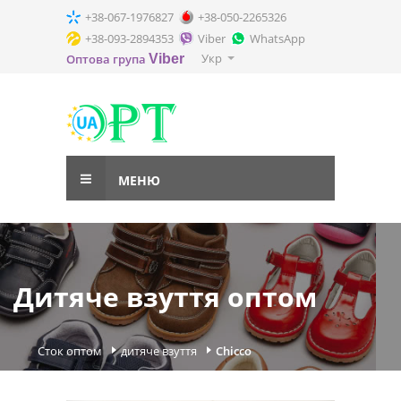
+38-067-1976827
+38-050-2265326
+38-093-2894353
Viber
WhatsApp
Укр
Оптова група
Viber
МЕНЮ
Дитяче взуття оптом
Сток оптом
дитяче взуття
Chicco