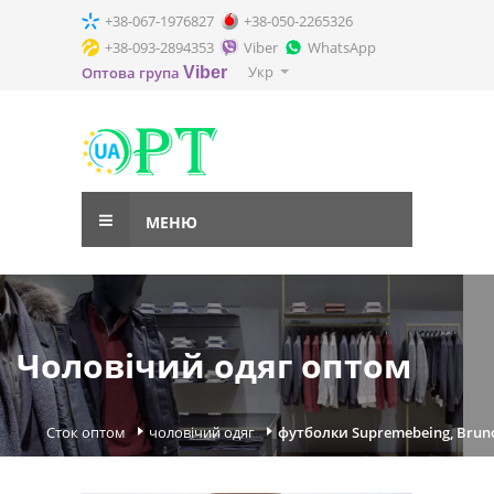
+38-067-1976827
+38-050-2265326
+38-093-2894353
Viber
WhatsApp
Укр
Оптова група
Viber
МЕНЮ
Чоловічий одяг оптом
Сток оптом
чоловічий одяг
футболки Supremebeing, Bruno