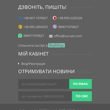
ДЗВОНІТЬ, ПИШІТЬ!
+38-067-1976827
+38-050-2265326
+38-093-2894353
380671976827
380671976827
office@ua-opt.com
Спільнота Ua-Opt в
Вайбер
МІЙ КАБІНЕТ
Вхід/Реєстрація
ОТРИМУВАТИ НОВИНИ
ПО EMAIL
ПО СМС