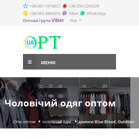
+38-067-1976827
+38-050-2265326
+38-093-2894353
Viber
WhatsApp
Укр
Оптова група
Viber
МЕНЮ
Чоловічий одяг оптом
Сток оптом
чоловічий одяг
джинси Blue Blood, Outdoor